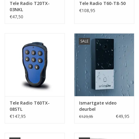
Tele Radio T20TX-
Tele Radio T60-T8-50
03NKL
€108,95
€47,50
SALE
Tele Radio T60TX-
Ismartgate video
08STL
deurbel
€147,95
€49,95
€129,95