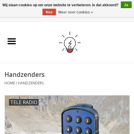
Wij slaan cookies op om onze website te verbeteren. Is dat akkoord?
Ja
Nee
Meer over cookies »
0 Artikelen - €0,00
Home
Ismartgate
Video deurbel
Handzenders
Handzenders
HOME
/
HANDZENDERS
TELE RADIO