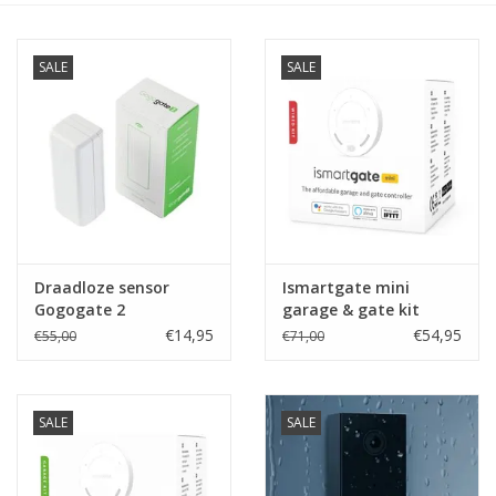
SALE
SALE
Draadloze sensor
Ismartgate mini
Gogogate 2
garage & gate kit
€14,95
€54,95
€55,00
€71,00
SALE
SALE