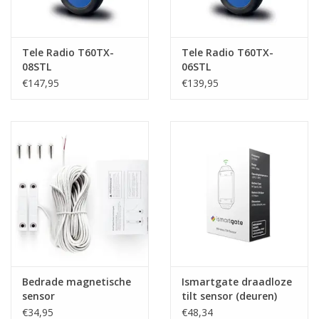
Tele Radio T60TX-
Tele Radio T60TX-
08STL
06STL
€147,95
€139,95
Bedrade magnetische
Ismartgate draadloze
sensor
tilt sensor (deuren)
€34,95
€48,34