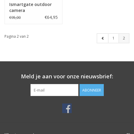
Ismartgate outdoor
camera
€64,95
€95,00
Pagina 2 van 2
1
2
Meld je aan voor onze nieuwsbrief:
ABONNEER