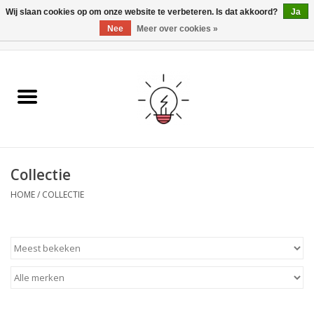
Wij slaan cookies op om onze website te verbeteren. Is dat akkoord?
Ja
Nee
Meer over cookies »
0 Artikelen - €0,00
Home
Ismartgate
Video deurbel
Collectie
Handzenders
HOME
/
COLLECTIE