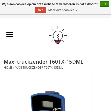
Wij slaan cookies op om onze website te verbeteren. Is dat akkoord?
Ja
Nee
Meer over cookies »
0 Artikelen - €0,00
Home
Ismartgate
Video deurbel
Maxi truckzender T60TX-15DML
Handzenders
HOME
/
MAXI TRUCKZENDER T60TX-15DML