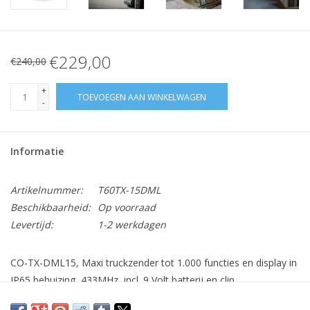
€229,00
€240,00
+
TOEVOEGEN AAN WINKELWAGEN
-
Informatie
Artikelnummer:
T60TX-15DML
Beschikbaarheid:
Op voorraad
Levertijd:
1-2 werkdagen
CO-TX-DML15, Maxi truckzender tot 1.000 functies en display in
IP65 behuizing, 433MHz, incl. 9 Volt batterij en clip