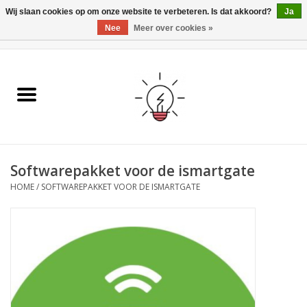
Wij slaan cookies op om onze website te verbeteren. Is dat akkoord?
Ja
Nee
Meer over cookies »
0 Artikelen - €0,00
Home
Ismartgate
Video deurbel
Softwarepakket voor de ismartgate
Handzenders
HOME
/
SOFTWAREPAKKET VOOR DE ISMARTGATE