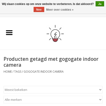
Wij slaan cookies op om onze website te verbeteren. Is dat akkoord?
Ja
Nee
Meer over cookies »
0 Artikelen - €0,00
Home
Ismartgate
Video deurbel
Producten getagd met gogogate indoor
Handzenders
camera
HOME
/
TAGS
/
GOGOGATE INDOOR CAMERA