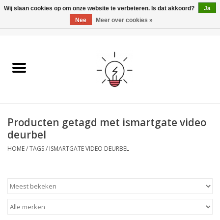
Wij slaan cookies op om onze website te verbeteren. Is dat akkoord?
Ja
Nee
Meer over cookies »
0 Artikelen - €0,00
Home
Ismartgate
Video deurbel
Producten getagd met ismartgate video
Handzenders
deurbel
HOME
/
TAGS
/
ISMARTGATE VIDEO DEURBEL