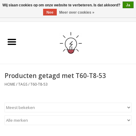
Wij slaan cookies op om onze website te verbeteren. Is dat akkoord?
Ja
Nee
Meer over cookies »
0 Artikelen - €0,00
Home
Ismartgate
Video deurbel
Producten getagd met T60-T8-53
Handzenders
HOME
/
TAGS
/
T60-T8-53