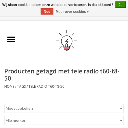
Wij slaan cookies op om onze website te verbeteren. Is dat akkoord?
Ja
Nee
Meer over cookies »
0 Artikelen - €0,00
Home
Ismartgate
Video deurbel
Producten getagd met tele radio t60-t8-
Handzenders
50
HOME
/
TAGS
/
TELE RADIO T60-T8-50