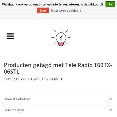
Wij slaan cookies op om onze website te verbeteren. Is dat akkoord?
Ja
Nee
Meer over cookies »
0 Artikelen - €0,00
Home
Ismartgate
Video deurbel
Producten getagd met Tele Radio T60TX-
Handzenders
06STL
HOME
/
TAGS
/
TELE RADIO T60TX-06STL